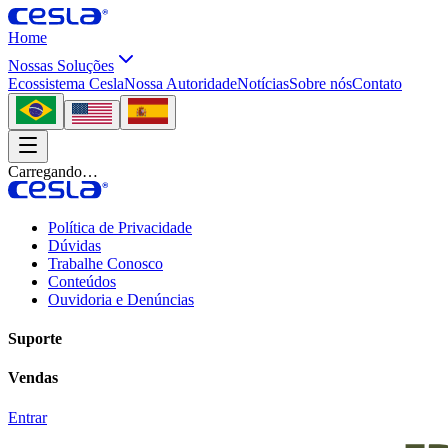
Home
Nossas Soluções
Ecossistema Cesla
Nossa Autoridade
Notícias
Sobre nós
Contato
Carregando…
Política de Privacidade
Dúvidas
Trabalhe Conosco
Conteúdos
Ouvidoria e Denúncias
Suporte
Vendas
Entrar